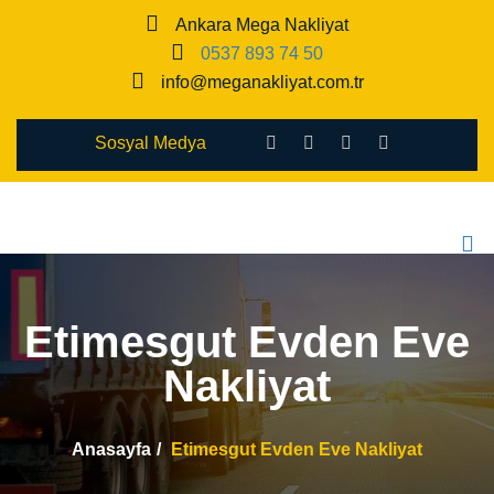
Ankara Mega Nakliyat
0537 893 74 50
info@meganakliyat.com.tr
Sosyal Medya
Etimesgut Evden Eve
Nakliyat
Anasayfa
Etimesgut Evden Eve Nakliyat