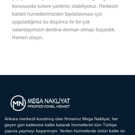
konusunda sizlere yardımcı olabiliyoruz. Herkesin
kaliteli hizmetlerimizden faydalanması için
uyguladığımız bu düşünce ile bir çok
vatandaşımızın derdine derman olmayı başardık.
Hemen ulaşın.
Ankara merkezli kurulmuş olan firmamız Mega Nakliyat, her
geçen gün kalitesine kalite katarak hizmetlerini tüm Türkiye
çapına yaymayı başarmıştır. Verilen hizmetlerde üstün kalite ön