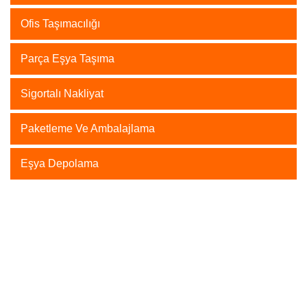
Ofis Taşımacılığı
Parça Eşya Taşıma
Sigortalı Nakliyat
Paketleme Ve Ambalajlama
Eşya Depolama
Evden eve nakliyat hizmeti
nakliyat sektöründe en çok ihtiyaç duyulan hizmetler
arasında yer almaktadır. İnsanlar değişik nedenler ile
evlerini farklı adreslere taşımak zorunda kalmaktadırlar.