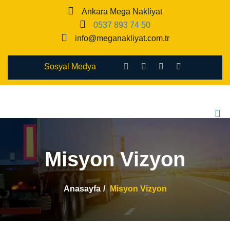
Ankara Mega Nakliyat
0537 893 74 50
info@meganakliyat.com.tr
Sosyal Medya
Misyon Vizyon
Anasayfa
Misyon Vizyon