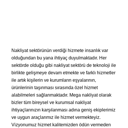
Evden Eve Nakliyat Fiyatları
Firmamız sizlere hizmet ederken alanında uzman
personelleriyle eşyalarınızı sorunsuz bir şekilde taşımayı
hedeflemektedir
Nakliyat sektörünün verdiği hizmete insanlık var
olduğundan bu yana ihtiyaç duyulmaktadır. Her
sektörde olduğu gibi nakliyat sektörü de teknoloji ile
birlikte gelişmeye devam etmekte ve farklı hizmetler
ile artık kişilerin ve kurumların eşyalarının,
ürünlerinin taşınması sırasında özel hizmet
alabilmeleri sağlanmaktadır. Mega nakliyat olarak
bizler tüm bireysel ve kurumsal nakliyat
ihtiyaçlarınızın karşılanması adına geniş ekiplerimiz
ve uygun araçlarımız ile hizmet vermekteyiz.
Vizyonumuz hizmet kalitemizden ödün vermeden