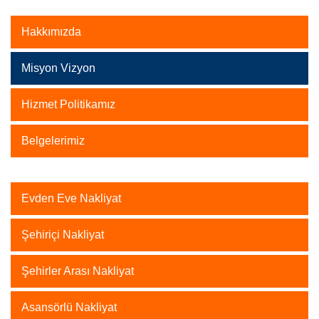
Hakkımızda
Misyon Vizyon
Hizmet Politikamız
Belgelerimiz
Evden Eve Nakliyat
Şehiriçi Nakliyat
Şehirler Arası Nakliyat
Asansörlü Nakliyat