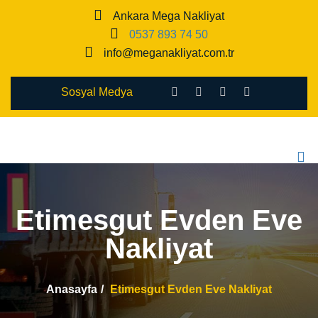
Ankara Mega Nakliyat
0537 893 74 50
info@meganakliyat.com.tr
Sosyal Medya
Etimesgut Evden Eve
Nakliyat
Anasayfa
Etimesgut Evden Eve Nakliyat