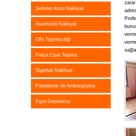
zarar
Şehirler Arası Nakliyat
adres
Profe
Asansörlü Nakliyat
bunun
verme
Ofis Taşımacılığı
verme
sağla
Parça Eşya Taşıma
Sigortalı Nakliyat
Paketleme Ve Ambalajlama
Eşya Depolama
Evden eve nakliyat
hizmeti