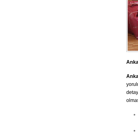
nakliyat sektöründe en çok ihtiyaç
duyulan hizmetler arasında yer
almaktadır. İnsanlar değişik nedenler
ile evlerini farklı adreslere taşımak
zorunda kalmaktadırlar.
Evden Eve Nakliyat
Anka
Fiyatları
Anka
Firmamız sizlere hizmet ederken
yorul
alanında uzman personelleriyle
detay
eşyalarınızı sorunsuz bir şekilde
olmas
taşımayı hedeflemektedir