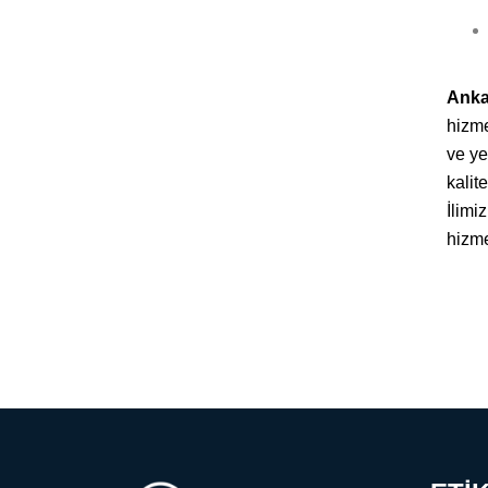
Anka
hizme
ve ye
kalit
İlimi
hizme