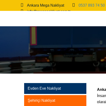
Ankara Mega Nakliyat
0537 893 74 50
info@meganakliyat.com.tr
Evden Eve Nakliyat
Anka
İnsan
Şehiriçi Nakliyat
olara