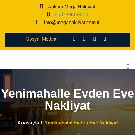
Ankara Mega Nakliyat
0537 893 74 50
info@meganakliyat.com.tr
Sosyal Medya
Yenimahalle Evden Eve
Nakliyat
Anasayfa
Yenimahalle Evden Eve Nakliyat