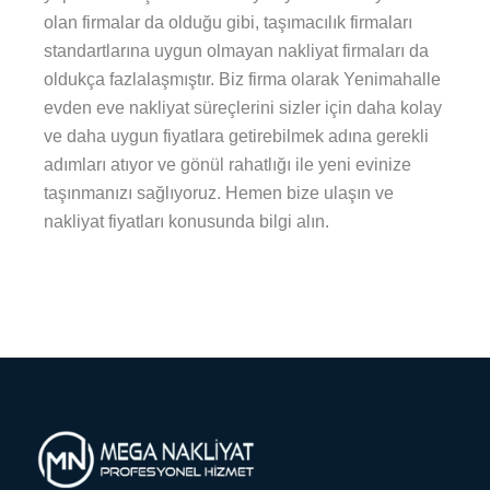
olan firmalar da olduğu gibi, taşımacılık firmaları
standartlarına uygun olmayan nakliyat firmaları da
oldukça fazlalaşmıştır. Biz firma olarak Yenimahalle
evden eve nakliyat süreçlerini sizler için daha kolay
ve daha uygun fiyatlara getirebilmek adına gerekli
adımları atıyor ve gönül rahatlığı ile yeni evinize
taşınmanızı sağlıyoruz. Hemen bize ulaşın ve
nakliyat fiyatları konusunda bilgi alın.